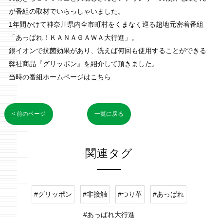
が番組の取材でいらっしゃいました。
1年間かけて神奈川県内全市町村をくまなく巡る超地元密着番組
「あっぱれ！ＫＡＮＡＧＡＷＡ大行進」。
銀イオンで抗菌効果があり、洗えば何回も使用することができる
弊社商品『グリッポン』を紹介して頂きました。
当時の番組ホームページは
こちら
< 前のページ
一覧に戻る
関連タグ
#グリッポン
#非接触
#つり革
#あっぱれ
#あっぱれ大行進