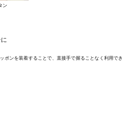
タン
ーに
リッポンを装着することで、直接手で握ることなく利用でき
。